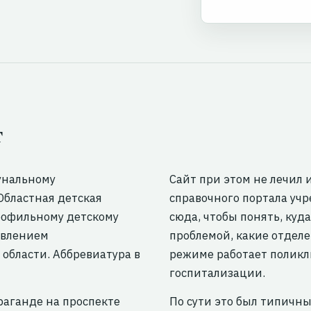
т
унальному
Сайт при этом не лечил 
Областная детская
справочного портала уч
рофильному детскому
сюда, чтобы понять, куд
авлением
проблемой, какие отделе
области. Аббревиатура в
режиме работает поликли
госпитализации.
раганде на проспекте
По сути это был типичн