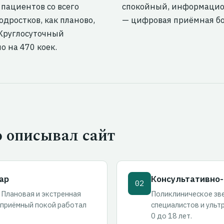
пациентов со всего
спокойный, информацион
дростков, как планово,
— цифровая приёмная бо
 Круглосуточный
 на 470 коек.
ю описывал сайт
ар
Консультативно-
02
 Плановая и экстренная
Поликлиническое зве
 приёмный покой работал
специалистов и ульт
0 до 18 лет.