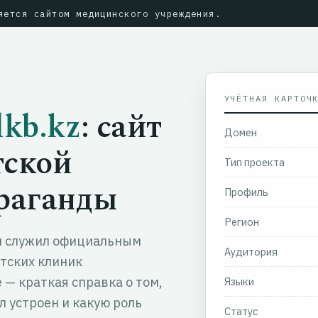
ется сайтом медицинского учреждения.
УЧЁТНАЯ КАРТОЧ
dkb.kz
: сайт
Домен
тской
Тип проекта
раганды
Профиль
Регион
н служил официальным
Аудитория
тских клиник
 — краткая справка о том,
Языки
ыл устроен и какую роль
Статус