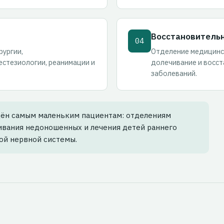
Восстановитель
04
рургии,
Отделение медицинс
естезиологии, реанимации и
долечивание и восст
заболеваний.
щён самым маленьким пациентам: отделениям
ивания недоношенных и лечения детей раннего
ой нервной системы.