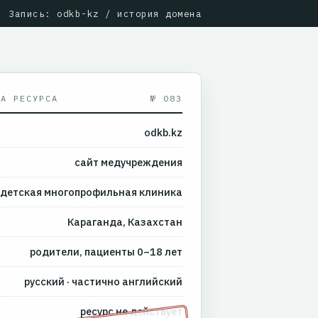
Запись: odkb-kz / история домена
КА РЕСУРСА
№ 083
odkb.kz
сайт медучреждения
детская многопрофильная клиника
Караганда, Казахстан
родители, пациенты 0–18 лет
русский · частично английский
ресурс не действует